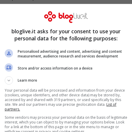
 è chiaro che sulla gran parte dei concorrenti
parliamo di persone qualsiasi.
bloglive.it asks for your consent to use your
concorrenti che un po’ vip lo sono, ecco che
personal data for the following purposes:
i. Per esempio, il nome di
Cristian Imparato
,
Personalised advertising and content, advertising and content
o della D’Urso, pare sia piuttosto certo;
measurement, audience research and services development
Icardi
, ascesa alle cronache nostrane per via
Store and/or access information on a device
Mauro e sua moglie Wanda Nara. Si è fatto poi
Learn more
del celebre Fabrizio, e per finire della modella
Your personal data will be processed and information from your device
(cookies, unique identifiers, and other device data) may be stored by,
con l’ex fidanzato Alex Belli.
accessed by and shared with 319 partners, or used specifically by this
site. We and our partners may use precise geolocation data.
List of
partners.
Some vendors may process your personal data on the basis of legitimate
interest, which you can object to by managing your options below. Look
for a link at the bottom of this page or in the site menu to manage or
withdraw consent in privacy and cookie settings.