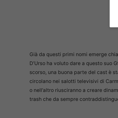
Già da questi primi nomi emerge chia
D’Urso ha voluto dare a questo suo 
scorso, una buona parte del cast è s
circolano nei salotti televisivi di Ca
o nell’altro riusciranno a creare dinam
trash che da sempre contraddistingue