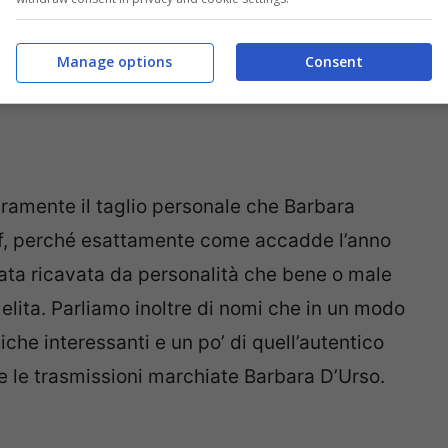
Manage options
Consent
ramente il taglio personale che Barbara
Gf, perché esattamente come accadde l’anno
tata ricavata da personalità che bene o male
rmelita. Parliamo inoltre di nomi che in un modo
iche interessanti e un po’ di quell’autentico
 le trasmissioni marchiate Barbara D’Urso.