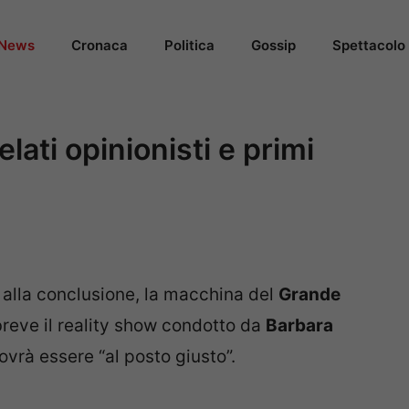
News
Cronaca
Politica
Gossip
Spettacolo
lati opinionisti e primi
 alla conclusione, la macchina del
Grande
breve il reality show condotto da
Barbara
dovrà essere “al posto giusto”.