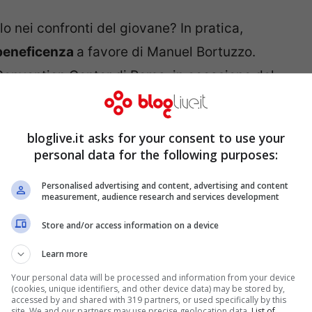
lo nei confronti del giovane? In pratica,
 beneficenza
a favore di Manuel Bortuzzo.
 Convention Center di Roma, in occasione del
asta, a cui hanno preso parte parecchi vip e
a un ultimo cimelio: una borsa griffata di
bloglive.it asks for your consent to use your
punto, la fatidica borsa è scomparsa proprio
personal data for the following purposes:
Personalised advertising and content, advertising and content
measurement, audience research and services development
notato la delusione sul volto di Manuel,
Store and/or access information on a device
ovuto concludersi con un’offerta da capogiro
Learn more
zzare per le sue cure. Ed è in questa fase che
Your personal data will be processed and information from your device
l conduttore de La7 ha proposto al notaio di
(cookies, unique identifiers, and other device data) may be stored by,
accessed by and shared with 319 partners, or used specifically by this
a fosse successo. “Facciamo finta che la
site. We and our partners may use precise geolocation data.
List of