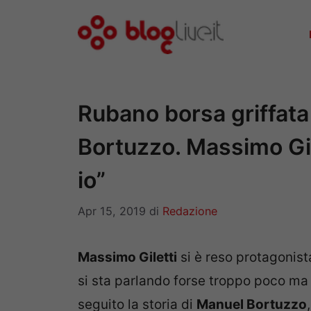
Vai
al
contenuto
Rubano borsa griffata 
Bortuzzo. Massimo Gile
io”
Apr 15, 2019
di
Redazione
Massimo Giletti
si è reso protagonista
si sta parlando forse troppo poco ma c
seguito la storia di
Manuel Bortuzzo