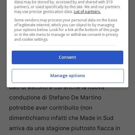
data) may be stored by, accessed by and shared with 319
partners, or used specifically by this site. We and our partners
may use precise geolocation data.
List of partners.
Elisabetta Gregoraci ha quindi onorato il
Some vendors may process your personal data on the basis
suo impegno fino ad oggi, anche perché in
of legitimate interest, which you can object to by managing
your options below. Look for a link at the bottom of this page
or in the site menu to manage or withdraw consent in privacy
teoria quella di stasera avrebbe dovuto
and cookie settings.
essere l’ultima puntata di Made in Sud: è
stata la rete a decidere recentemente di
Consent
allungare la messa in onda con altre tre
Manage options
puntate, probabilmente alla luce dei buoni
dati di ascolto a cui anche la nuova
conduzione di Stefano De Martino
potrebbe aver contribuito (non
dimentichiamo infatti che Made in Sud
arriva da una stagione piuttosto fiacca in