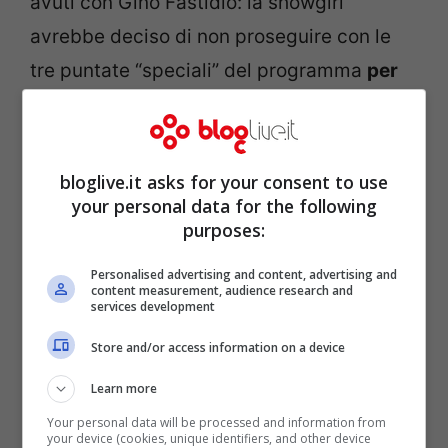
avuti con Gino Fastidio: la showgirl
avrebbe deciso di non proseguire con le
tre puntate “speciali” del programma
per
potersi dedicare interamente al cinema
.
Tra non molto, infatti, la vedremo recitare
in un film con Mimmo Calopresti.
bloglive.it asks for your consent to use
your personal data for the following
purposes:
Personalised advertising and content, advertising and
content measurement, audience research and
services development
Store and/or access information on a device
Learn more
Your personal data will be processed and information from
your device (cookies, unique identifiers, and other device