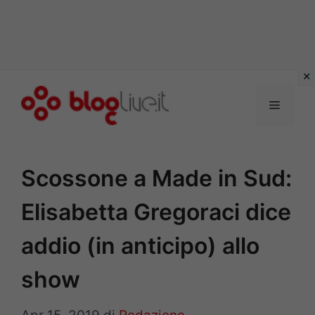
Vai
al
Menu
contenuto
Scossone a Made in Sud:
Elisabetta Gregoraci dice
addio (in anticipo) allo
show