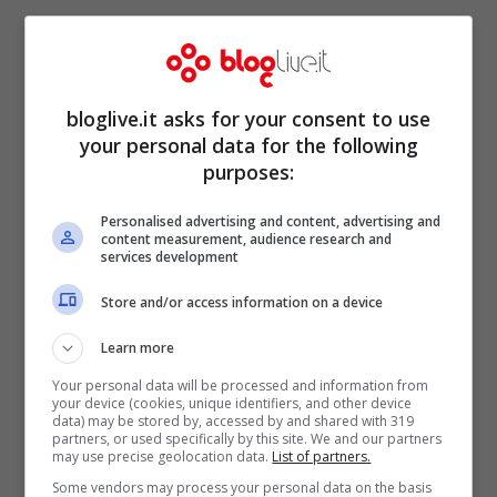
della macchina fotografica che aveva
appunto abbagliato il cantante alla guida
del mezzo.
bloglive.it asks for your consent to use
your personal data for the following
purposes:
Personalised advertising and content, advertising and
content measurement, audience research and
services development
Store and/or access information on a device
Learn more
Your personal data will be processed and information from
your device (cookies, unique identifiers, and other device
data) may be stored by, accessed by and shared with 319
partners, or used specifically by this site. We and our partners
may use precise geolocation data.
List of partners.
Ora però, a distanza di due anni, il
Some vendors may process your personal data on the basis