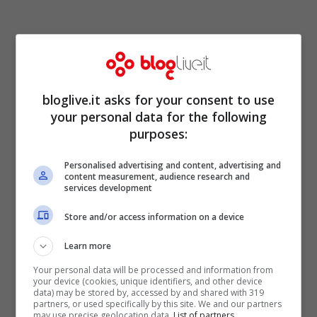
bloglive.it asks for your consent to use
your personal data for the following
purposes:
Personalised advertising and content, advertising and
content measurement, audience research and
services development
In ogni caso, è altamente probabile che il
Store and/or access information on a device
ragazzino apparso nella storia Instagram
di Chiara Ferragni sia il figlio più piccolo di
Learn more
Marco Ferragni, nonché quarto fratello
Your personal data will be processed and information from
your device (cookies, unique identifiers, and other device
data) may be stored by, accessed by and shared with 319
delle già note tre sorelle. E’ probabile che
partners, or used specifically by this site. We and our partners
may use precise geolocation data.
List of partners.