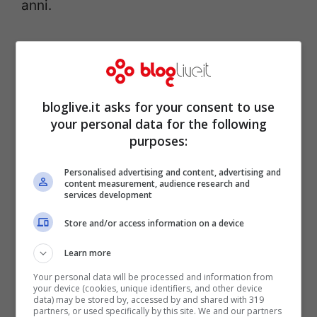
anni.
La vittima ha rivelato agli inquirenti di
essere stata
stuprata più e più volte
da
Carolise e da altri due uomini, ossia Farrel
bloglive.it asks for your consent to use
(il fratello) e Matherne. Il primo dei tre
your personal data for the following
purposes:
avrebbe minacciato di morte la bambina in
più di una occasione e l’avrebbe anche
Personalised advertising and content, advertising and
content measurement, audience research and
costretta a dormire in un canile
; in un’altra
services development
circostanza pare l’abbia violentata dopo
Store and/or access information on a device
averla legata ad un albero in una sperduta
Learn more
campagna della zona, dove l’aveva portata
Your personal data will be processed and information from
con la scusa che sarebbero andati a
your device (cookies, unique identifiers, and other device
data) may be stored by, accessed by and shared with 319
partners, or used specifically by this site. We and our partners
pesca.