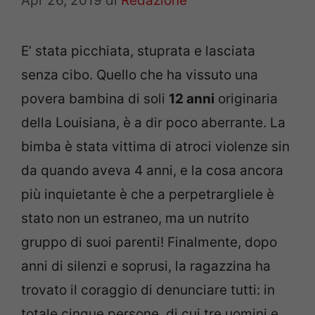
Apr 26, 2019
di
Redazione
E’ stata picchiata, stuprata e lasciata
senza cibo. Quello che ha vissuto una
povera bambina di soli
12 anni
originaria
della Louisiana, è a dir poco aberrante. La
bimba è stata vittima di atroci violenze sin
da quando aveva 4 anni, e la cosa ancora
più inquietante è che a perpetrargliele è
stato non un estraneo, ma un nutrito
gruppo di suoi parenti! Finalmente, dopo
anni di silenzi e soprusi, la ragazzina ha
trovato il coraggio di denunciare tutti: in
totale cinque persone, di cui tre uomini e