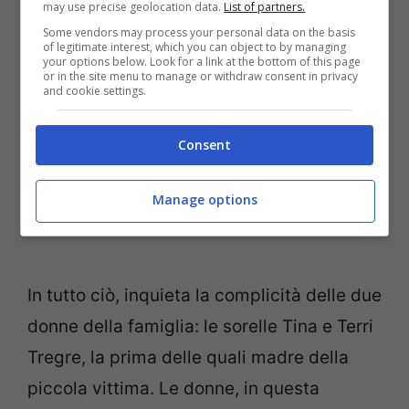
may use precise geolocation data.
List of partners.
Some vendors may process your personal data on the basis
of legitimate interest, which you can object to by managing
your options below. Look for a link at the bottom of this page
or in the site menu to manage or withdraw consent in privacy
and cookie settings.
Consent
Manage options
In tutto ciò, inquieta la complicità delle due
donne della famiglia: le sorelle Tina e Terri
Tregre, la prima delle quali madre della
piccola vittima. Le donne, in questa