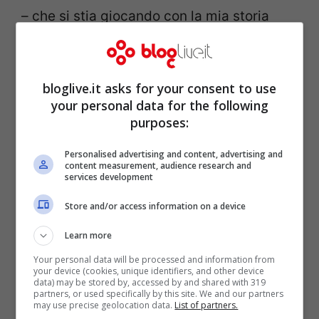
– che si stia giocando con la mia storia
d’amore, ma non sarete certo voi a
metterla in crisi”.
bloglive.it asks for your consent to use
your personal data for the following
purposes:
Personalised advertising and content, advertising and
content measurement, audience research and
services development
Store and/or access information on a device
Learn more
Your personal data will be processed and information from
your device (cookies, unique identifiers, and other device
data) may be stored by, accessed by and shared with 319
partners, or used specifically by this site. We and our partners
Poco dopo, Pamela Prati, sempre per via
may use precise geolocation data.
List of partners.