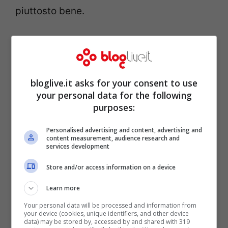
piuttosto bene.
Grazie al fatto che il neonato non è più
morto, la Lockner se l’è cavata con una
pena molto più leggera rispetto a quella
bloglive.it asks for your consent to use
prevista in caso di omicidio. La ragazza è
your personal data for the following
purposes:
infatti stata condannata a
quattro anni di
libertà vigilata
e a prendere delle lezioni di
Personalised advertising and content, advertising and
content measurement, audience research and
genitorialità. Questo non è comunque il
services development
primo figlio della donna, in quanto Sarah
Store and/or access information on a device
Lockner ha avuto un altro bambino a casa
Learn more
circa cinque anni prima, e anche all’epoca,
Your personal data will be processed and information from
your device (cookies, unique identifiers, and other device
esattamente come è avvenuto in questa
data) may be stored by, accessed by and shared with 319