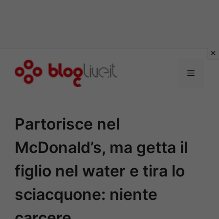
Vai
al
Menu
contenuto
Partorisce nel
McDonald’s, ma getta il
figlio nel water e tira lo
sciacquone: niente
carcere