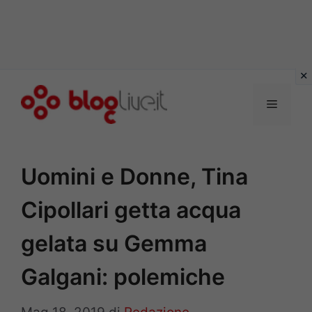
Vai
al
Menu
contenuto
Uomini e Donne, Tina
Cipollari getta acqua
gelata su Gemma
Galgani: polemiche