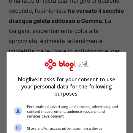
e ha fatto di testa sua: nel giro di qualche
secondo, l’opinionista
ha versato il secchio
di acqua gelata addosso a Gemma
. La
Galgani, evidentemente colta alla
sprovvista, è rimasta letteralmente
impietrita tra le risate in sottofondo e, per
fortuna, anche i tanti commenti di chi
invece intendeva mostrarle vicinanza.
bloglive.it asks for your consent to use
your personal data for the following
purposes:
Personalised advertising and content, advertising and
content measurement, audience research and
services development
Store and/or access information on a device