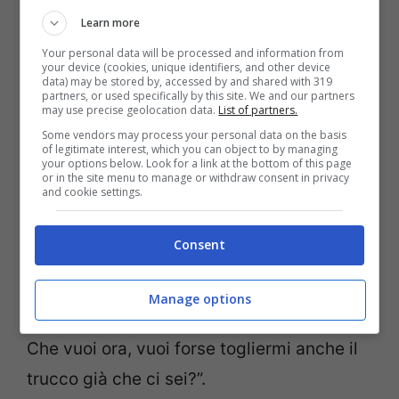
Learn more
Your personal data will be processed and information from
your device (cookies, unique identifiers, and other device
data) may be stored by, accessed by and shared with 319
partners, or used specifically by this site. We and our partners
Tina Cipollari, nel frattempo corsa dietro le
may use precise geolocation data.
List of partners.
quinte, ha assistito alla scena quasi colpita
Some vendors may process your personal data on the basis
of legitimate interest, which you can object to by managing
your options below. Look for a link at the bottom of this page
da un
leggero senso di colpa
. Raggiunta la
or in the site menu to manage or withdraw consent in privacy
and cookie settings.
rivale, le ha detto: “Ma che ti sei fatta, una
doccia? Ma dove te ne vai conciata così?
Consent
Sembri appena uscita da una spa!”.
Gemma a quel punto le ha risposto: “Mi hai
Manage options
buttato una betoniera di acqua addosso.
Che vuoi ora, vuoi forse togliermi anche il
trucco già che ci sei?”.