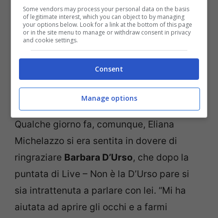
Some vendors may process your personal data on the basis
of legitimate interest, which you can object to by managing
your options below. Look for a link at the bottom of this page
or in the site menu to manage or withdraw consent in privacy
and cookie settings.
Consent
Manage options
Qualche giorno fa, comunque, Eliana
Michelazzo si era sentita in dovere di
ringraziare
Barbara D’Urso
, che dopo la
puntata di Live – Non è la D’Urso pare si
sia intrattenuta a parlare con lei. “Mi ha
aiutata ad aprire gli occhi e a farmi