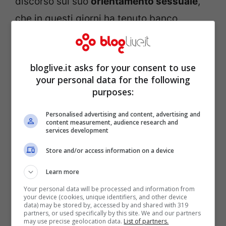
discorso sul suo
orientamento sessuale
,
che in questi giorni ha tenuto banco
insieme al caso Pamela Prati. “Ma se io
sono etero o non etero a voi che problemi
bloglive.it asks for your consent to use
crea? Fatevi un esame di coscienza e
your personal data for the following
ricordatevi che io sono sempre una donna,
purposes:
una ragazza, e non il vostro bersaglio a cui
Personalised advertising and content, advertising and
potete buttare fogna addosso.
content measurement, audience research and
services development
Vergognatevi! Questa è una patologia
Store and/or access information on a device
importante e non è da sottovalutare.
Basta! Ho vissuto dieci anni come una
Learn more
stupida e ancora oggi me ne pento”.
Your personal data will be processed and information from
your device (cookies, unique identifiers, and other device
data) may be stored by, accessed by and shared with 319
partners, or used specifically by this site. We and our partners
may use precise geolocation data.
List of partners.