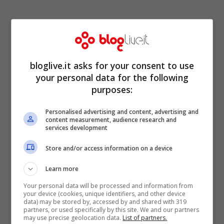
Considerando infatti che il Grande Fratello
bloglive.it asks for your consent to use
your personal data for the following
è un programma seguito da un pubblico
purposes:
particolarmente giovane, a molti
Personalised advertising and content, advertising and
telespettatori la messa in onda di
content measurement, audience research and
services development
immagini così spinte
è sembrata
assolutamente fuori luogo, tanto più in
Store and/or access information on a device
un’epoca in cui l’esibizionismo e la
Learn more
sessualizzazione stanno creando i
Your personal data will be processed and information from
your device (cookies, unique identifiers, and other device
problemi che noi tutti conosciamo. Il
data) may be stored by, accessed by and shared with 319
partners, or used specifically by this site. We and our partners
comportamento di Gennaro Lillio e
may use precise geolocation data.
List of partners.