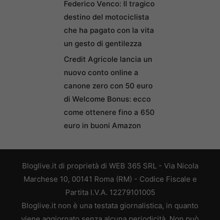
Federico Venco: Il tragico
destino del motociclista
che ha pagato con la vita
un gesto di gentilezza
Credit Agricole lancia un
nuovo conto online a
canone zero con 50 euro
di Welcome Bonus: ecco
come ottenere fino a 650
euro in buoni Amazon
Bloglive.it di proprietà di WEB 365 SRL - Via Nicola
Marchese 10, 00141 Roma (RM) - Codice Fiscale e
Partita I.V.A. 12279101005
Bloglive.it non è una testata giornalistica, in quanto
viene aggiornato senza alcuna periodicità. Non può