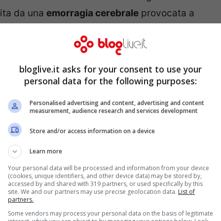
pita da una
emorragia cerebrale
provocata a
umorale
.
e di avere un tumore, né lo sapevano i suoi
bloglive.it asks for your consent to use your
 meno famiglia e amici. La notizia della sua
personal data for the following purposes:
 i familiari della ragazza, che fino a
Personalised advertising and content, advertising and content
n tipo di sintomo. E invece un tumore al
measurement, audience research and services development
i Giulia e aveva cominciato ad ingrandirsi
Store and/or access information on a device
perabile.
Learn more
Your personal data will be processed and information from your device
(cookies, unique identifiers, and other device data) may be stored by,
accessed by and shared with 319 partners, or used specifically by this
site. We and our partners may use precise geolocation data.
List of
partners.
Some vendors may process your personal data on the basis of legitimate