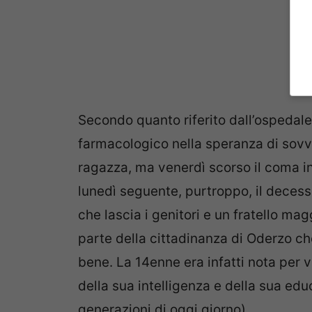
Secondo quanto riferito dall’ospedale
farmacologico nella speranza di sovver
ragazza, ma venerdì scorso il coma in
lunedì seguente, purtroppo, il decesso 
che lascia i genitori e un fratello ma
parte della cittadinanza di Oderzo ch
bene. La 14enne era infatti nota per 
della sua intelligenza e della sua edu
generazioni di oggi giorno).