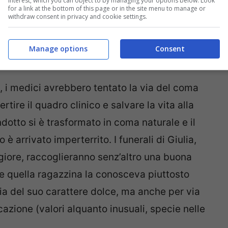
interest, which you can object to by managing your options below. Look
for a link at the bottom of this page or in the site menu to manage or
withdraw consent in privacy and cookie settings.
Manage options
Consent
, i medici avrebbero tentato la via del coma
tire il quadro clinico e salvare la vita alla
dotto si è trasformato in coma naturale e il
è arrivato imperterrito. I funerali di Giulia,
ggiore, raccoglieranno senz’altro una buona
e quella ragazzina la conosceva piuttosto
via del suo carattere dolce, ma anche per via
cazione (valori alquanto inusuali, specie nelle