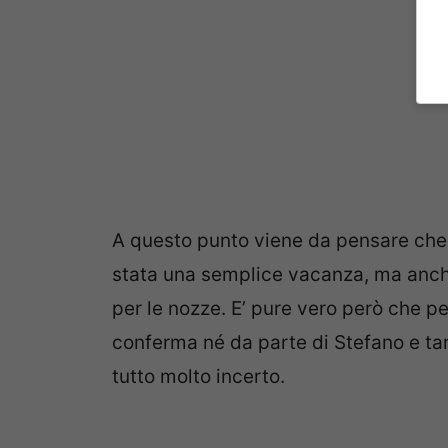
A questo punto viene da pensare che 
stata una semplice vacanza, ma anche
per le nozze. E’ pure vero però che 
conferma né da parte di Stefano e ta
tutto molto incerto.