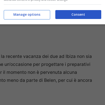
Manage options
Consent
la recente vacanza dei due ad Ibiza non sia
 un’occasione per progettare i preparativi
per il momento non è pervenuta alcuna
nto meno da parte di Belen, per cui è ancora