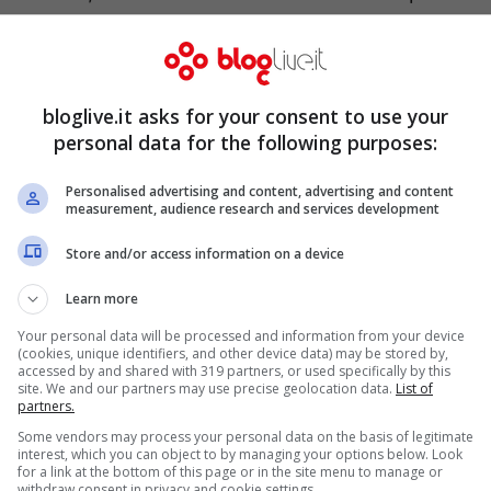
oi, in quel di Mattino 5, ha rivelato che la
ata delle nozze, ossia il prossimo
20
n giorno molto particolare, visto e
bloglive.it asks for your consent to use your
cui la Rodriguez compie 35 anni, nonché
personal data for the following purposes:
013.
Personalised advertising and content, advertising and content
measurement, audience research and services development
e Martino e Belen Rodriguez si sposeranno in
Store and/or access information on a device
onio dovrebbero prender parte solo parenti e
Learn more
te anche il piccolo Santiago, che ormai ha 6
Your personal data will be processed and information from your device
(cookies, unique identifiers, and other device data) may be stored by,
ebbe a partecipare al secondo matrimonio dei
accessed by and shared with 319 partners, or used specifically by this
site. We and our partners may use precise geolocation data.
List of
el primo era ancora in fasce)!
partners.
Some vendors may process your personal data on the basis of legitimate
interest, which you can object to by managing your options below. Look
for a link at the bottom of this page or in the site menu to manage or
withdraw consent in privacy and cookie settings.