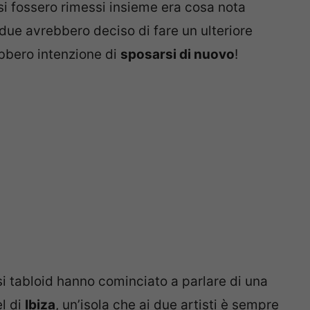
si fossero rimessi insieme era cosa nota
i due avrebbero deciso di fare un ulteriore
ebbero intenzione di
sposarsi di nuovo
!
si tabloid hanno cominciato a parlare di una
el di
Ibiza
, un’isola che ai due artisti è sempre