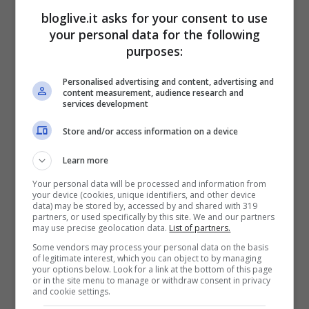
bloglive.it asks for your consent to use
your personal data for the following
purposes:
Personalised advertising and content, advertising and
content measurement, audience research and
services development
Una possibile soluzione a questo problema
Store and/or access information on a device
potrebbe arrivare da un
cambio di
Learn more
location
: anziché girare il programma in
Your personal data will be processed and information from
Kenya, Sud Africa o Yucatan, così come
your device (cookies, unique identifiers, and other device
data) may be stored by, accessed by and shared with 319
avvenuto in passato, gli autori potrebbero
partners, or used specifically by this site. We and our partners
may use precise geolocation data.
List of partners.
impegnarsi a trovare qualche interessante
Some vendors may process your personal data on the basis
of legitimate interest, which you can object to by managing
località remota italiana, così da contenere
your options below. Look for a link at the bottom of this page
or in the site menu to manage or withdraw consent in privacy
fortemente i costi logistici che sono
and cookie settings.