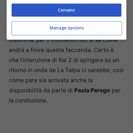
naturalmente molto alti nel caso di reality
Consent
registrati interamente oltre i confini
europei.
Manage options
Insomma, per il momento non si sa come
andrà a finire questa faccenda. Certo è
che l’intenzione di Rai 2 di spingere su un
ritorno in onda de La Talpa ci sarebbe, così
come pare sia arrivata anche la
disponibilità da parte di
Paola Perego
per
la conduzione.