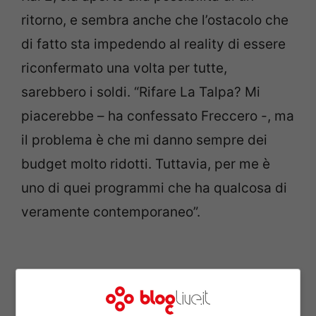
ritorno, e sembra anche che l’ostacolo che
di fatto sta impedendo al reality di essere
riconfermato una volta per tutte,
sarebbero i soldi. “Rifare La Talpa? Mi
piacerebbe – ha confessato Freccero -, ma
il problema è che mi danno sempre dei
budget molto ridotti. Tuttavia, per me è
uno di quei programmi che ha qualcosa di
veramente contemporaneo”.