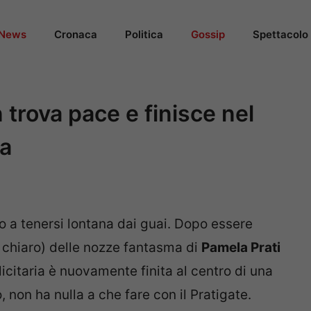
News
Cronaca
Politica
Gossip
Spettacolo
trova pace e finisce nel
fa
o a tenersi lontana dai guai. Dopo essere
è chiaro) delle nozze fantasma di
Pamela Prati
licitaria è nuovamente finita al centro di una
ò, non ha nulla a che fare con il Pratigate.