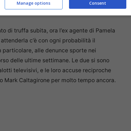
Manage options
Consent
o di truffa subita, ora l’ex agente di Pamela
d attenderla c’è con ogni probabilità il
in particolare, alle denunce sporte nei
rso delle ultime settimane. Le due si sono
alotti televisivi, e le loro accuse reciproche
aso Mark Caltagirone per molto tempo ancora.