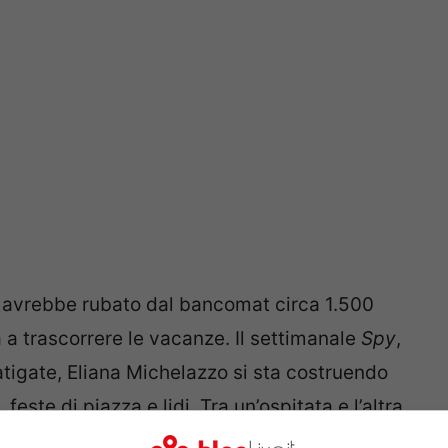
avrebbe rubato dal bancomat circa 1.500
a a trascorrere le vacanze. Il settimanale
Spy
,
Pratigate, Eliana Michelazzo si sta costruendo
feste di piazza e lidi. Tra un’ospitata e l’altra,
ip a Ibiza dove, a suo dire, sarebbe stata