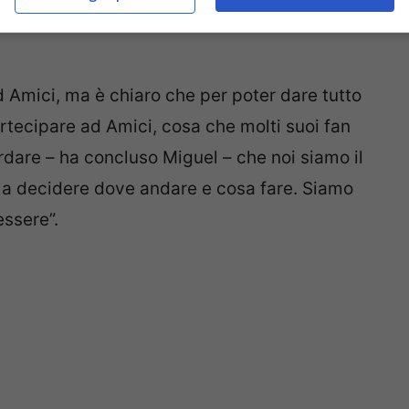
 Amici, ma è chiaro che per poter dare tutto
tecipare ad Amici, cosa che molti suoi fan
rdare – ha concluso Miguel – che noi siamo il
i a decidere dove andare e cosa fare. Siamo
ssere”.