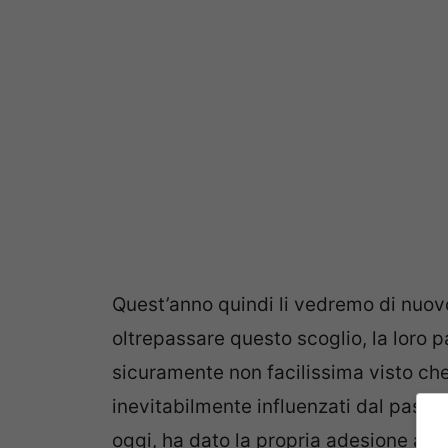
Quest’anno quindi li vedremo di nuov
oltrepassare questo scoglio, la loro 
sicuramente non facilissima visto ch
inevitabilmente influenzati dal passa
oggi, ha dato la propria adesione ad