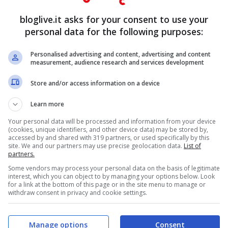
bloglive.it asks for your consent to use your
personal data for the following purposes:
pentola stia effettivamente bollendo è stato
Personalised advertising and content, advertising and content
o Instagram ha comunicato: “Voi pubblico siete
measurement, audience research and services development
e tutto me stesso per raggiungere i miei
Store and/or access information on a device
nte ispiratrice per tanti ragazzi che hanno
Learn more
ura, dalle insicurezze o da altro”.
Your personal data will be processed and information from your device
(cookies, unique identifiers, and other device data) may be stored by,
accessed by and shared with 319 partners, or used specifically by this
site. We and our partners may use precise geolocation data.
List of
partners.
Some vendors may process your personal data on the basis of legitimate
interest, which you can object to by managing your options below. Look
for a link at the bottom of this page or in the site menu to manage or
withdraw consent in privacy and cookie settings.
Manage options
Consent