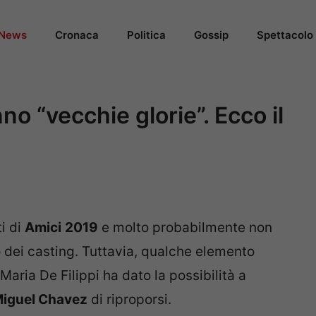
News
Cronaca
Politica
Gossip
Spettacolo
no “vecchie glorie”. Ecco il
i di
Amici
2019
e molto probabilmente non
 dei casting. Tuttavia, qualche elemento
aria De Filippi ha dato la possibilità a
iguel Chavez
di riproporsi.