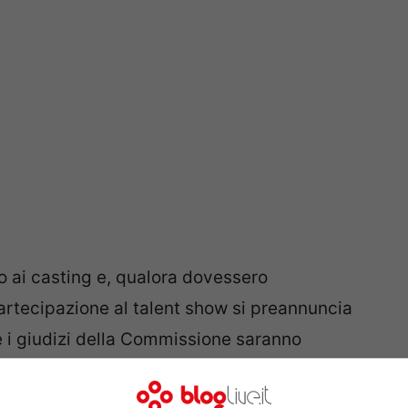
o ai casting e, qualora dovessero
partecipazione al talent show si preannuncia
e i giudizi della Commissione saranno
to. E’ anche vero però che nessuno dei tre, ad
 Amici 2019, pertanto queste rimangono per