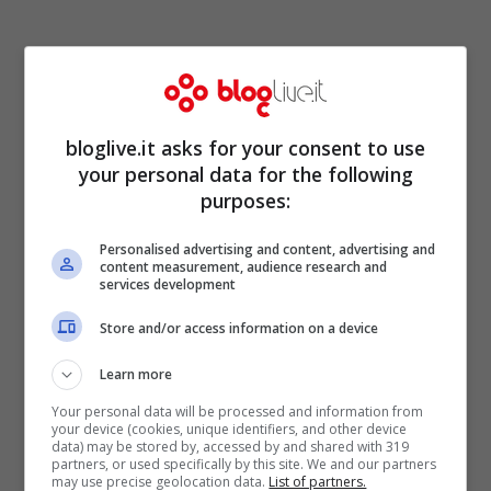
bloglive.it asks for your consent to use
your personal data for the following
purposes:
Personalised advertising and content, advertising and
content measurement, audience research and
Questo è solo il
primo passo verso la
services development
totale eliminazione della plastica
dai suoi
Store and/or access information on a device
prodotti di pulizia per bambini. Il prossimo
Learn more
anno il famoso marchiò lancerà imballaggi
Your personal data will be processed and information from
your device (cookies, unique identifiers, and other device
riciclabili al 100% su tutta la sua
data) may be stored by, accessed by and shared with 319
partners, or used specifically by this site. We and our partners
produzione, consentendo di riciclare i
may use precise geolocation data.
List of partners.