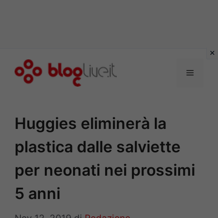
Vai
al
Menu
contenuto
Huggies eliminerà la
plastica dalle salviette
per neonati nei prossimi
5 anni