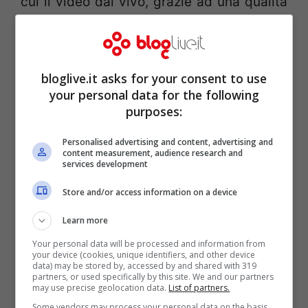
cui il video dal vivo, grazie ad una qualità
che supera di gran lunga i metodi attuali.
bloglive.it asks for your consent to use
your personal data for the following
purposes:
Personalised advertising and content, advertising and
content measurement, audience research and
services development
Store and/or access information on a device
Learn more
Your personal data will be processed and information from
Naturalmente, il social non intende
your device (cookies, unique identifiers, and other device
data) may be stored by, accessed by and shared with 319
utilizzare questa tecnologia in nessuno dei
partners, or used specifically by this site. We and our partners
may use precise geolocation data.
List of partners.
suoi prodotti commerciali, ma non c’è
Some vendors may process your personal data on the basis