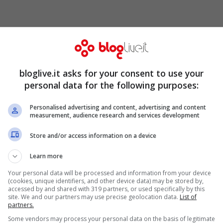
 risorsa digitale più performante del 2019
, in
o di circa 145 dollari. Tuttavia, la tendenza al
non è durata. Una grave tendenza al ribasso
bloglive.it asks for your consent to use your
personal data for the following purposes:
re a circa 49 dollari. In termini di Bitcoin, le
ti grafici evidenziano che Litecoin è vicino al
Personalised advertising and content, advertising and content
measurement, audience research and services development
itcoin.
Store and/or access information on a device
Learn more
Your personal data will be processed and information from your device
(cookies, unique identifiers, and other device data) may be stored by,
accessed by and shared with 319 partners, or used specifically by this
site. We and our partners may use precise geolocation data.
List of
partners.
Some vendors may process your personal data on the basis of legitimate