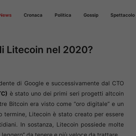
News
Cronaca
Politica
Gossip
Spettacolo
di Litecoin nel 2020?
endente di Google e successivamente dal CTO
TC)
è stato uno dei primi seri progetti altcoin
re Bitcoin era visto come “oro digitale” e un
o termine, Litecoin è stato creato per essere
tidiani. In sostanza, Litecoin possiede molte
ù leggero” da tenere e più veloce da trattare.