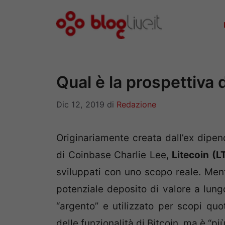
Vai
al
contenuto
Qual è la prospettiva 
Dic 12, 2019
di
Redazione
Originariamente creata dall’ex dip
di Coinbase Charlie Lee,
Litecoin (L
sviluppati con uno scopo reale. Ment
potenziale deposito di valore a lung
“argento” e utilizzato per scopi quo
delle funzionalità di Bitcoin, ma è “pi