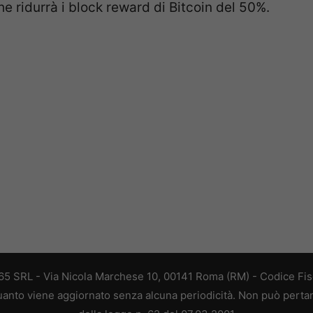
e ridurrà i block reward di Bitcoin del 50%.
 365 SRL - Via Nicola Marchese 10, 00141 Roma (RM) - Codice Fisc
 quanto viene aggiornato senza alcuna periodicità. Non può perta