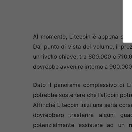
Al momento, Litecoin è appena sopra
Dal punto di vista del volume, il pr
un livello chiave, tra 600.000 e 710.0
dovrebbe avvenire intorno a 900.000
Dato il panorama complessivo di Lit
potrebbe sostenere che l’altcoin potr
Affinché Litecoin inizi una seria cors
dovrebbero trasferire alcuni gua
potenzialmente assistere ad un
m