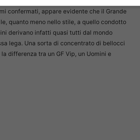
omi confermati, appare evidente che il Grande
le, quanto meno nello stile, a quello condotto
ilini derivano infatti quasi tutti dal mondo
ssa lega. Una sorta di concentrato di bellocci
 la differenza tra un GF Vip, un Uomini e