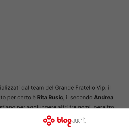
ializzati dal team del Grande Fratello Vip: il
to per certo è
Rita Rusic
, il secondo
Andrea
 stiano per aggiungere altri tre nomi, peraltro
utore, durante un intervento fatto nel
i Isoradio, ha confermato che al reality