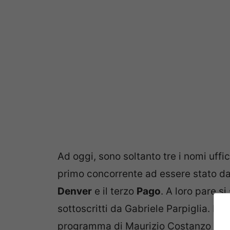
Ad oggi, sono soltanto tre i nomi uffic
primo concorrente ad essere stato da
Denver
e il terzo
Pago
. A loro pare si
sottoscritti da Gabriele Parpiglia. L’a
programma di Maurizio Costanzo su Ra