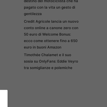
destino del motociclista che ha
pagato con la vita un gesto di
gentilezza
Credit Agricole lancia un nuovo
conto online a canone zero con
50 euro di Welcome Bonus:
ecco come ottenere fino a 650
euro in buoni Amazon
Timothée Chalamet e il suo
sosia su OnlyFans: Eddie Veyro
tra somiglianze e polemiche