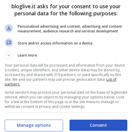
bloglive.it asks for your consent to use your
arro
,
Paola Di Benedetto
e
Clizia Incorvaia
.
personal data for the following purposes:
Malnati, Antonio Zequila, Antonella Elia,
Personalised advertising and content, advertising and content
measurement, audience research and services development
o Testi. Certa invece la non presenza di
Store and/or access information on a device
gramma ha gentilmente declinato l’invito.
Learn more
Your personal data will be processed and information from your device
(cookies, unique identifiers, and other device data) may be stored by,
accessed by and shared with 319 partners, or used specifically by this
site. We and our partners may use precise geolocation data.
List of
partners.
Some vendors may process your personal data on the basis of legitimate
interest, which you can object to by managing your options below. Look
for a link at the bottom of this page or in the site menu to manage or
withdraw consent in privacy and cookie settings.
Manage options
Consent