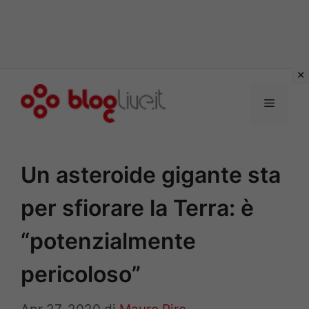
Vai
al
Menu
contenuto
Un asteroide gigante sta
per sfiorare la Terra: è
“potenzialmente
pericoloso”