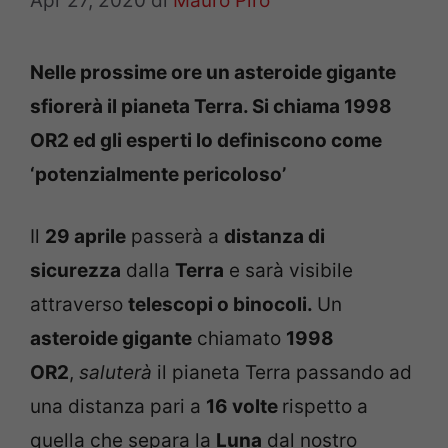
Apr 27, 2020
di
Mauro Piro
Nelle prossime ore un asteroide gigante
sfiorerà il pianeta Terra. Si chiama 1998
OR2 ed gli esperti lo definiscono come
‘potenzialmente pericoloso’
Il
29 aprile
passerà a
distanza di
sicurezza
dalla
Terra
e sarà visibile
attraverso
telescopi o binocoli.
Un
asteroide gigante
chiamato
1998
OR2
,
saluterà
il pianeta Terra passando ad
una distanza pari a
16 volte
rispetto a
quella che separa la
Luna
dal nostro