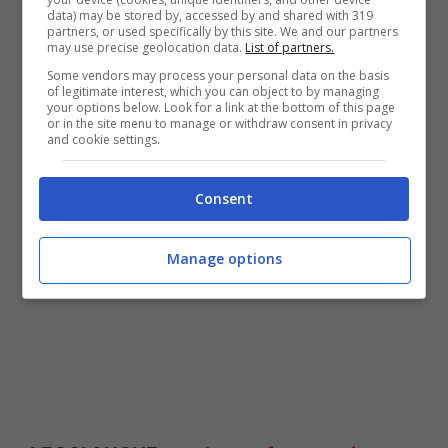
data) may be stored by, accessed by and shared with 319
completo delle proprietà fisiche
partners, or used specifically by this site. We and our partners
may use precise geolocation data.
List of partners.
dell’oggetto, cioè dimensioni, periodo di
Some vendors may process your personal data on the basis
rotazione e percentuale di luce riflessa da
of legitimate interest, which you can object to by managing
your options below. Look for a link at the bottom of this page
or in the site menu to manage or withdraw consent in privacy
quella del sole”.
and cookie settings.
Consent
Manage options