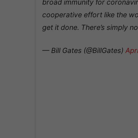
broad immunity for coronaviru
cooperative effort like the w
get it done. There’s simply no
— Bill Gates (@BillGates)
Apr