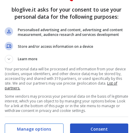
lizzazione del vaccino anti-coronavirus.
bloglive.it asks for your consent to use your
 tra Bill Gates e Giuseppe Conte sarà proprio
personal data for the following purposes:
degli investimenti necessari. Il ruolo del nostro
Personalised advertising and content, advertising and content
particolare importanza. Per questo motivo è
measurement, audience research and services development
egia organizzativa
. Per adesso bisogna
Store and/or access information on a device
oni e dei test.
Learn more
Your personal data will be processed and information from your device
ontari vaccinati
, sembrano rassicuranti. Si
(cookies, unique identifiers, and other device data) may be stored by,
accessed by and shared with 319 partners, or used specifically by this
rato. A fine maggio si otterranno gli esiti
site. We and our partners may use precise geolocation data.
List of
partners.
’efficacia del vaccino. Secondo quanto riportato
Some vendors may process your personal data on the basis of legitimate
interest, which you can object to by managing your options below. Look
ositivo dell’iter di sperimentazione potrebbe
for a link at the bottom of this page or in the site menu to manage or
withdraw consent in privacy and cookie settings.
ccino per le categorie più a rischio già a
Manage options
Consent