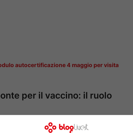
dulo autocertificazione 4 maggio per visita
nte per il vaccino: il ruolo
insieme allo
Jenner Institute
della Oxford