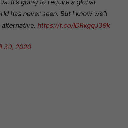
s. It’s going to require a global
orld has never seen. But I know we’ll
 alternative.
https://t.co/lDRkgqJ39k
il 30, 2020