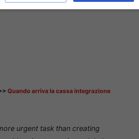
>>>
Quando arriva la cassa integrazione
ore urgent task than creating