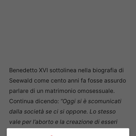
Benedetto XVI sottolinea nella biografia di
Seewald come cento anni fa fosse assurdo
parlare di un matrimonio omosessuale.
Continua dicendo:
“Oggi si è scomunicati
dalla società se ci si oppone. Lo stesso
vale per l’aborto e la creazione di esseri
umani in laboratorio.”
Chiama tutto questo