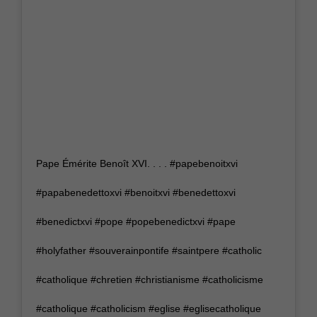
Pape Émérite Benoît XVI. . . . #papebenoitxvi
#papabenedettoxvi #benoitxvi #benedettoxvi
#benedictxvi #pope #popebenedictxvi #pape
#holyfather #souverainpontife #saintpere #catholic
#catholique #chretien #christianisme #catholicisme
#catholique #catholicism #eglise #eglisecatholique