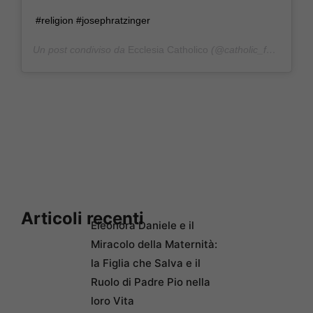
#religion #josephratzinger
Un post condiviso da
Ecclesia Catholico
(@catholic_for_life_) in data:
Articoli recenti
Eleonora Daniele e il
Miracolo della Maternità:
la Figlia che Salva e il
Ruolo di Padre Pio nella
loro Vita