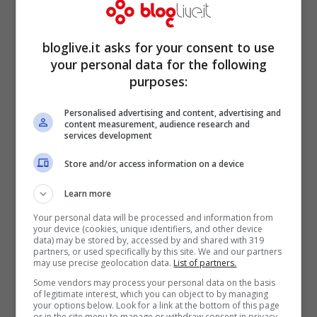
il
potere spirituale dell’Anticristo
.
bloglive.it asks for your consent to use
Emerge una
forte condanna al relativismo
your personal data for the following
purposes:
morale
, descritto come un trascinarsi qua
e là, portato avanti da ogni vento di
Personalised advertising and content, advertising and
content measurement, audience research and
dottrina. Oggi avere una chiara fede
services development
basata sul credo della chiesa è spesso
Store and/or access information on a device
etichettato come fondamentalismo.
Learn more
Secondo Benedetto XVI stiamo costruendo
Your personal data will be processed and information from
una dittatura del relativismo il cui obiettivo
your device (cookies, unique identifiers, and other device
data) may be stored by, accessed by and shared with 319
ultimo consiste nell’assecondare il proprio
partners, or used specifically by this site. We and our partners
may use precise geolocation data.
List of partners.
ego e i propri desideri. Contro questo
Some vendors may process your personal data on the basis
of legitimate interest, which you can object to by managing
relativismo, ha osservato, sta Gesù Cristo.
your options below. Look for a link at the bottom of this page
or in the site menu to manage or withdraw consent in privacy