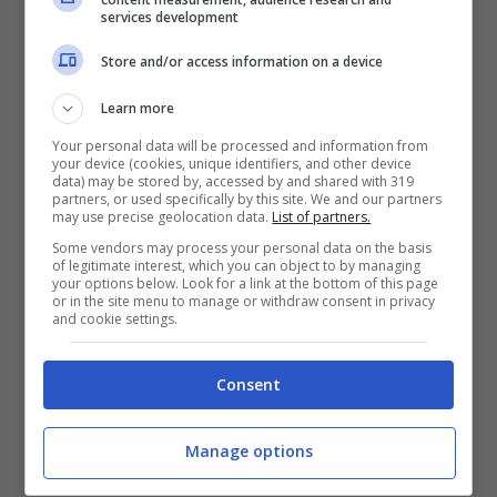
services development
intrapreso con la squadra nerazzurra la
Store and/or access information on a device
carriera di allenatore delle sezioni
giovanili.
Learn more
Your personal data will be processed and information from
your device (cookies, unique identifiers, and other device
Un altro calciatore meno in vista in
data) may be stored by, accessed by and shared with 319
partners, or used specifically by this site. We and our partners
quell’Inter del Triplete fu il ghanese
Sulley
may use precise geolocation data.
List of partners.
Some vendors may process your personal data on the basis
Muntari
, che a fine stagione fu uno dei più
of legitimate interest, which you can object to by managing
your options below. Look for a link at the bottom of this page
utilizzati da Mourinho, con ben 42
or in the site menu to manage or withdraw consent in privacy
and cookie settings.
presenze. Dopo una breve esperienza in
prestito al Sunderland, Muntari passò al
Consent
Milan, con cui giocò per tre stagioni e
mezzo. Nella stagione 2015-2016 giocò in
Manage options
Arabia Saudita per l’Al-Ittihad, prima di