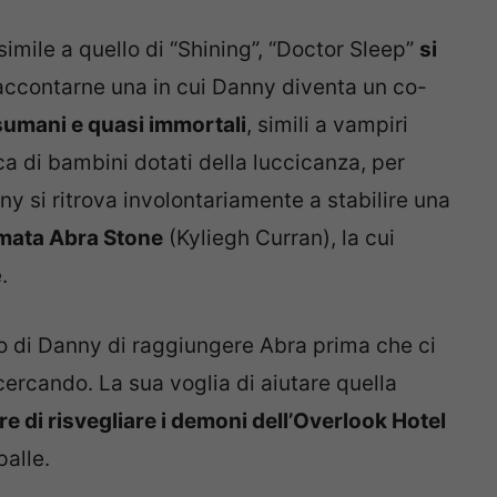
imile a quello di “Shining”, “Doctor Sleep”
si
accontarne una in cui Danny diventa un co-
sumani e quasi immortali
, simili a vampiri
rca di bambini dotati della luccicanza, per
anny si ritrova involontariamente a stabilire una
mata Abra Stone
(Kyliegh Curran), la cui
.
ivo di Danny di raggiungere Abra prima che ci
cercando. La sua voglia di aiutare quella
re di risvegliare i demoni dell’Overlook Hotel
palle.