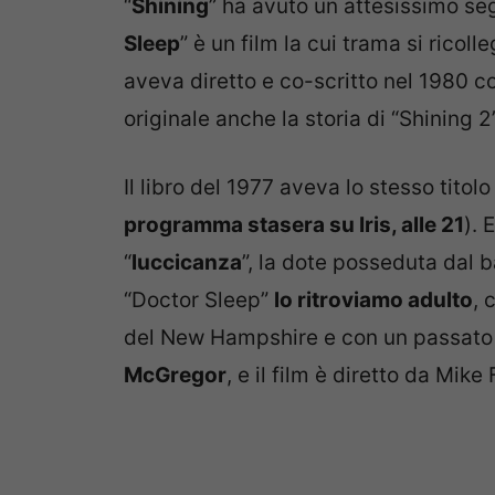
“
Shining
” ha avuto un attesissimo seg
Sleep
” è un film la cui trama si ricol
aveva diretto e co-scritto nel 1980 
originale anche la storia di “Shining 2
Il libro del 1977 aveva lo stesso titolo
programma stasera su Iris, alle 21
). 
“
luccicanza
”, la dote posseduta dal 
“Doctor Sleep”
lo ritroviamo adulto
, 
del New Hampshire e con un passato da
McGregor
, e il film è diretto da Mike