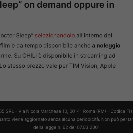
leep” on demand oppure in
Doctor Sleep”
selezionandolo
all’interno del
il film è da tempo disponibile anche
a noleggio
forme. Su CHILI è disponibile in streaming ad
. Lo stesso prezzo vale per TIM Vision, Apple
 365 SRL - Via Nicola Marchese 10, 00141 Roma (RM) - Codice Fisc
 quanto viene aggiornato senza alcuna periodicità. Non può perta
della legge n. 62 del 07.03.2001