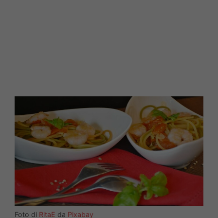
Foto di
RitaE
da
Pixabay