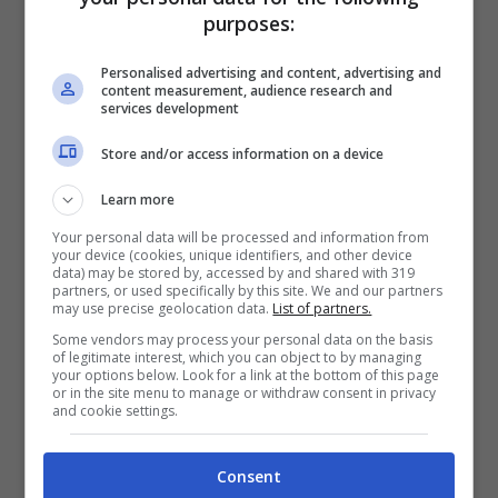
purposes:
decorazione del piatto. Per sgusciarli
bisogna praticare una piccola incisione
Personalised advertising and content, advertising and
content measurement, audience research and
lungo tutta la coda per estrarre la polpa.
services development
Con i gusci e le teste degli
scampi
Store and/or access information on a device
preparate un brodo ristretto chiamato
Learn more
tecnicamente
“
Bisca di crostacei
”
che
Your personal data will be processed and information from
servirà per insaporire il tutto ( lasciate
your device (cookies, unique identifiers, and other device
data) may be stored by, accessed by and shared with 319
bollire gusci e teste per 2 minuti e io
partners, or used specifically by this site. We and our partners
may use precise geolocation data.
List of partners.
spegnete il fuoco). Prendete una padella
Some vendors may process your personal data on the basis
of legitimate interest, which you can object to by managing
capiente e mettete olio ed aglio. Fate
your options below. Look for a link at the bottom of this page
or in the site menu to manage or withdraw consent in privacy
leggermente imbiondire l’aglio ed inserite
and cookie settings.
gli
scampi
sia quelli sgusciati sia quelli
Consent
interi. Girateli e versate subito il 1/2