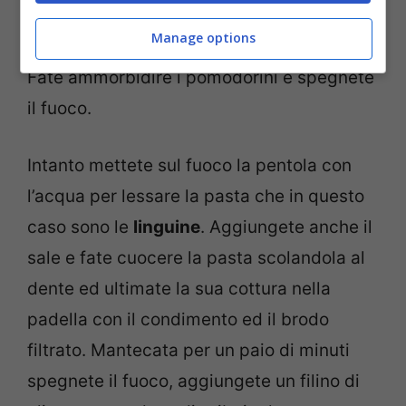
bicchiere di brandy. Fate evaporare ed
Manage options
aggiungete i pomodorini tagliati a metà.
Fate ammorbidire i pomodorini e spegnete
il fuoco.
Intanto mettete sul fuoco la pentola con
l’acqua per lessare la pasta che in questo
caso sono le
linguine
. Aggiungete anche il
sale e fate cuocere la pasta scolandola al
dente ed ultimate la sua cottura nella
padella con il condimento ed il brodo
filtrato. Mantecata per un paio di minuti
spegnete il fuoco, aggiungete un filino di