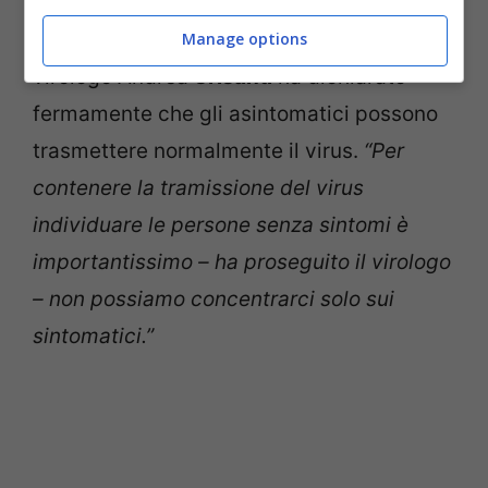
Prendendo in esame lo studio effettuato a
Vo Euganeo
dal laboratorio di Padova, il
Manage options
virologo Andrea
Crisanti
ha dichiarato
fermamente che gli asintomatici possono
trasmettere normalmente il virus.
“Per
contenere la tramissione del virus
individuare le persone senza sintomi è
importantissimo – ha proseguito il virologo
– non possiamo concentrarci solo sui
sintomatici.”