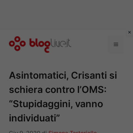
Vai
al
Menu
contenuto
Asintomatici, Crisanti si
schiera contro l’OMS:
“Stupidaggini, vanno
individuati”