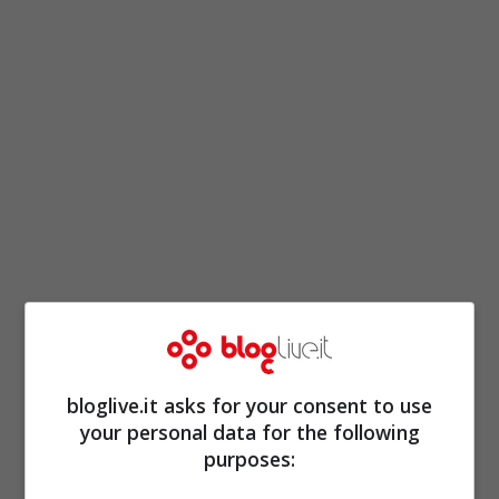
Per eseguire
la ricetta delle penne agli
scampi
occorre, innanzitutto, mettere la
pentola dell’acqua salata per la pasta. Nel
bloglive.it asks for your consent to use
your personal data for the following
frattempo pulite gli
scampi
. Togliete prima
purposes:
le teste e mettetele da parte, privateli del