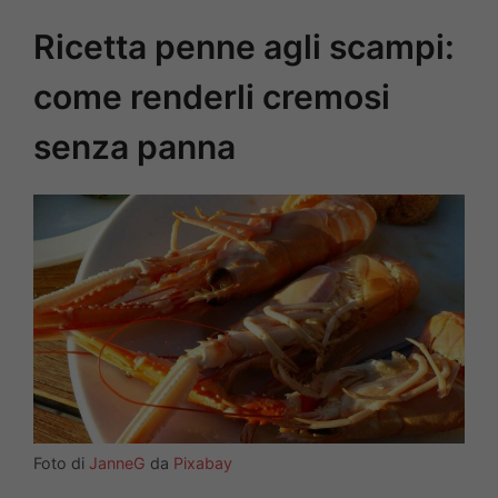
Ricetta penne agli scampi:
come renderli cremosi
senza panna
Foto di
JanneG
da
Pixabay