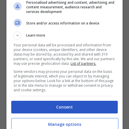
Personalised advertising and content, advertising and
guscio e delle interiora e mettete la polpa
content measurement, audience research and
services development
in un piattino. Proseguite così finché non
avrete pulito tutti gli
scampi
. A questo
Store and/or access information on a device
punto, prendete una padella capiente e
Learn more
mettete un filo di olio evo. Fate scaldare
Your personal data will be processed and information from
your device (cookies, unique identifiers, and other device
dolcemente ed inserite le teste degli
data) may be stored by, accessed by and shared with 319
partners, or used specifically by this site. We and our partners
scampi
. Dopo qualche minuto schiacciate,
may use precise geolocation data.
List of partners.
con un cucchiaio di legno, le teste per far
Some vendors may process your personal data on the basis
of legitimate interest, which you can object to by managing
your options below. Look for a link at the bottom of this page
sì che esca tutto il loro succo. Sfumate con
or in the site menu to manage or withdraw consent in privacy
and cookie settings.
il brandy ed appena evapora la parte
alcolica inserite i pomodorini ed un
Consent
mestolo di acqua di cottura.
Manage options