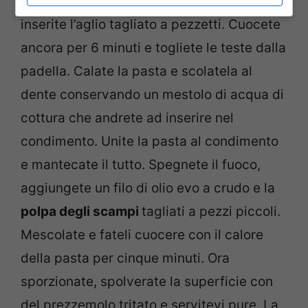
Fate leggermente ritirare il sughetto ed
inserite l’aglio tagliato a pezzetti. Cuocete
ancora per 6 minuti e togliete le teste dalla
padella. Calate la pasta e scolatela al
dente conservando un mestolo di acqua di
cottura che andrete ad inserire nel
condimento. Unite la pasta al condimento
e mantecate il tutto. Spegnete il fuoco,
aggiungete un filo di olio evo a crudo e la
polpa degli scampi
tagliati a pezzi piccoli.
Mescolate e fateli cuocere con il calore
della pasta per cinque minuti. Ora
sporzionate, spolverate la superficie con
del prezzemolo tritato e servitevi pure. La