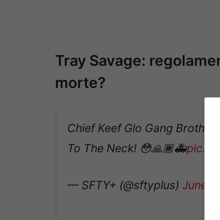
Tray Savage: regolament
morte?
Chief Keef Glo Gang Brother
To The Neck! 😳🙏🏾🚑
pic.t
— SFTY+ (@sftyplus)
June 1