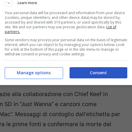
Learn more
Your personal data will be processed and information from your device
(cookies, unique identifiers, and other device data) may be stored by,
accessed by and shared with 319 partners, or used specifically by this
site. We and our partners may use precise geolocation data.
List of
partners.
Some vendors may process your personal data on the basis of legitimate
interest, which you can object to by managing your options below. Look
for a link at the bottom of this page or in the site menu to manage or
withdraw consent in privacy and cookie settings.
Manage options
Consent
azie alla collaborazione con Chief Keef in
con SD in “Just Wanna” e canzoni come
ac”. Messaggi di cordoglio dall’etichetta per
ra le prime fonti a confermare la morte del
a della
Chief Glo Gang
è incredibilmente