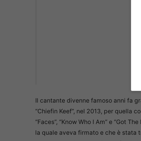
Il cantante divenne famoso anni fa gr
“Chiefin Keef”, nel 2013, per quella 
“Faces”, “Know Who I Am” e “Got The M
la quale aveva firmato e che è stata t
rapper statunitense. “
L’intera famigli