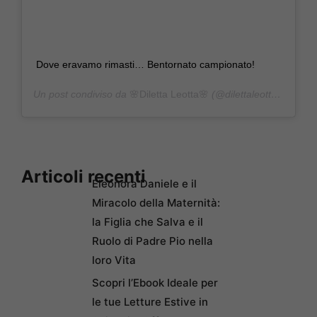
Dove eravamo rimasti… Bentornato campionato!
Un post condiviso da
🌸Diletta Leotta🌸
(@dilettaleotta) in data:
Articoli recenti
Eleonora Daniele e il
Miracolo della Maternità:
la Figlia che Salva e il
Ruolo di Padre Pio nella
loro Vita
Scopri l’Ebook Ideale per
le tue Letture Estive in