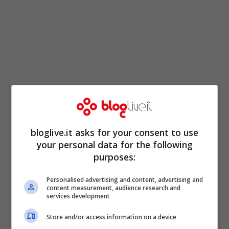
Si va dal “bentornata tu” alla vera e propria
bloglive.it asks for your consent to use
dichiarazione; c’è chi ha ammesso come
your personal data for the following
Diletta sia stata una delle mancanze più
purposes:
forti durante il lockdown ed il calcio in
Personalised advertising and content, advertising and
pausa. Non mancano le rivendicazioni
content measurement, audience research and
services development
regionali, come chi evidenza la Sicilia
Store and/or access information on a device
come terra d’origine della donna fino ad