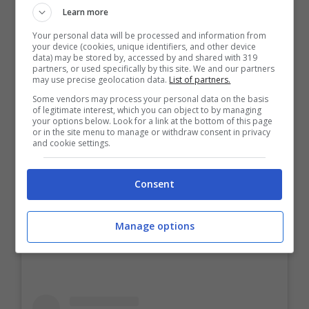
Learn more
apprezzamenti anche più spinti,
Your personal data will be processed and information from
decisamente classici al cospetto di
your device (cookies, unique identifiers, and other device
data) may be stored by, accessed by and shared with 319
ragazze bellissime
.
partners, or used specifically by this site. We and our partners
may use precise geolocation data.
List of partners.
Some vendors may process your personal data on the basis
Diletta Leotta, nonostante il lockdown e
of legitimate interest, which you can object to by managing
your options below. Look for a link at the bottom of this page
l’assenza di calcio, ha però allietato i suoi
or in the site menu to manage or withdraw consent in privacy
and cookie settings.
fan con foto e video più o meno
sexy
su
Instagram. Un modo per restare in contatto
Consent
con i follower che l’amano.
Manage options