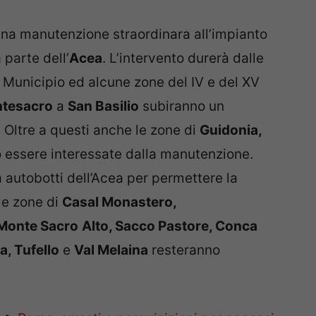
na manutenzione straordinara all’impianto
 parte dell’
Acea
. L’intervento durerà dalle
II Municipio ed alcune zone del IV e del XV
tesacro
a
San Basilio
subiranno un
 Oltre a questi anche le zone di
Guidonia,
essere interessate dalla manutenzione.
autobotti dell’Acea per permettere la
le zone di
Casal Monastero,
 Monte Sacro
Alto, Sacco Pastore, Conca
a, Tufello
e
Val Melaina
resteranno
>>
Roma, arresti e perquisizioni per accessi