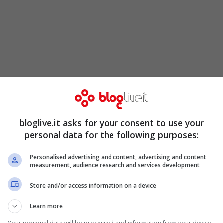
>>
Coronavirus, Val d’Ossola: due nuovi
bloglive.it asks for your consent to use your
personal data for the following purposes:
Personalised advertising and content, advertising and content
 nord-est domenica 28: le
measurement, audience research and services development
 manutenzione Acea
Store and/or access information on a device
Learn more
Your personal data will be processed and information from your device