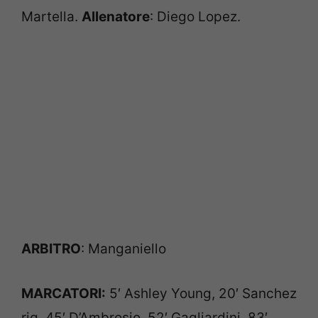
Martella.
Allenatore
: Diego Lopez.
ARBITRO
: Manganiello
MARCATORI:
5′ Ashley Young, 20′ Sanchez
rig, 45′ D’Ambrosio, 52′ Gagliardini, 83′