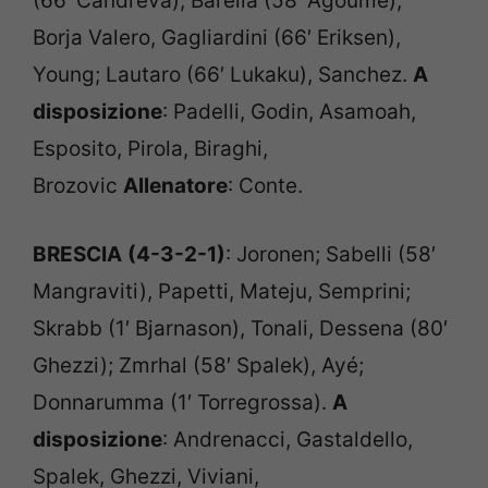
(66′ Candreva), Barella (58′ Agoume),
Borja Valero, Gagliardini (66′ Eriksen),
Young; Lautaro (66′ Lukaku), Sanchez.
A
disposizione
: Padelli, Godin, Asamoah,
Esposito, Pirola, Biraghi,
Brozovic
Allenatore
: Conte.
BRESCIA
(4-3-2-1)
: Joronen; Sabelli (58′
Mangraviti), Papetti, Mateju, Semprini;
Skrabb (1′ Bjarnason), Tonali, Dessena (80′
Ghezzi); Zmrhal (58′ Spalek), Ayé;
Donnarumma (1′ Torregrossa).
A
disposizione
: Andrenacci, Gastaldello,
Spalek, Ghezzi, Viviani,