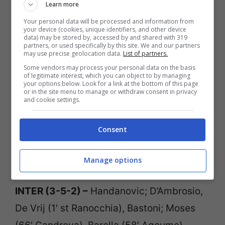
Learn more
Your personal data will be processed and information from
your device (cookies, unique identifiers, and other device
data) may be stored by, accessed by and shared with 319
partners, or used specifically by this site. We and our partners
may use precise geolocation data.
List of partners.
Some vendors may process your personal data on the basis
of legitimate interest, which you can object to by managing
your options below. Look for a link at the bottom of this page
or in the site menu to manage or withdraw consent in privacy
and cookie settings.
Pallone di Serie A (Getty Images)
Consent
Ecco il tabellino di Inter-Brescia, gara
valida per la 29° giornata di Serie A TIM:
Manage options
INTER (3-5-2) –
Handanovic; D’Ambrosio,
De Vrij (1′ st Ranocchia), Bastoni; Moses