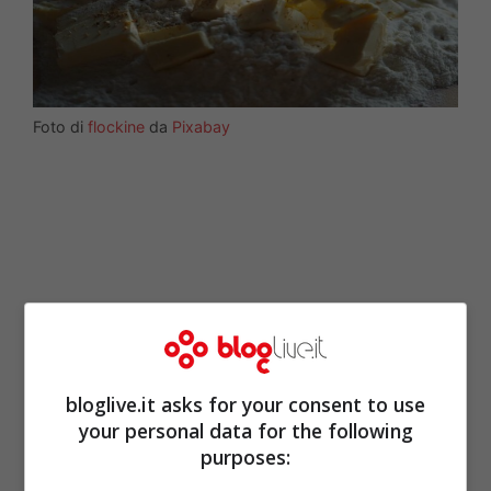
Foto di
flockine
da
Pixabay
bloglive.it asks for your consent to use
your personal data for the following
purposes:
Per eseguire la
ricetta della pasta frolla