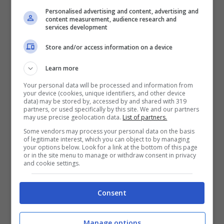
Personalised advertising and content, advertising and
content measurement, audience research and
services development
Store and/or access information on a device
Learn more
Your personal data will be processed and information from
your device (cookies, unique identifiers, and other device
data) may be stored by, accessed by and shared with 319
partners, or used specifically by this site. We and our partners
may use precise geolocation data.
List of partners.
(Getty Images)
Some vendors may process your personal data on the basis
of legitimate interest, which you can object to by managing
your options below. Look for a link at the bottom of this page
Si stima che il coronavirus (SARS-CoV-2)
or in the site menu to manage or withdraw consent in privacy
and cookie settings.
causi coaguli di sangue in circa un terzo
dei pazienti affetti da Covid-19. Questo
Consent
trombi
possono svilupparsi in diverse zone
del corpo, inclusi i polmoni. Il caso del
Manage options