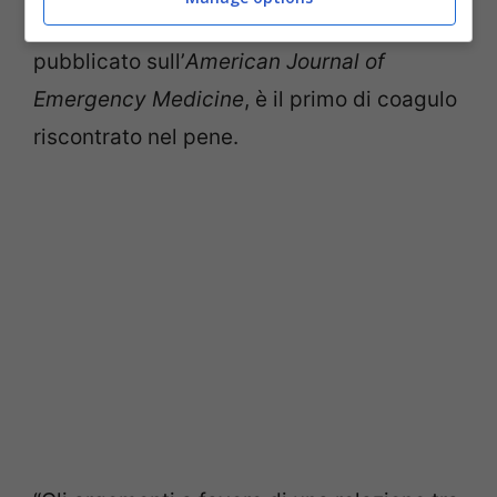
paziente francese, riportato in uno
studio
pubblicato sull’
American Journal of
Emergency Medicine
, è il primo di coagulo
riscontrato nel pene.