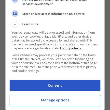
content measurement, audience research and
services development
Autostrade per l’Italia,
Store and/or access information on a device
pedaggi agevolati nei
Learn more
primi anni
Your personal data will be processed and information from
your device (cookies, unique identifiers, and other device
data) may be stored by, accessed by and shared with 319
partners, or used specifically by this site. We and our partners
may use precise geolocation data.
List of partners.
Some vendors may process your personal data on the basis
of legitimate interest, which you can object to by managing
your options below. Look for a link at the bottom of this page
or in the site menu to manage or withdraw consent in privacy
and cookie settings.
Consent
Autostrade italiane (Getty Images)
Manage options