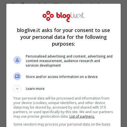
vita. Secondo le ultime ricostruzioni
dell’accaduto ancora sarebbero
sconosciute le cause della morte
bloglive.it asks for your consent to use
dell’uomo. Tra le varie ipotesi fatte dalle
your personal data for the following
purposes:
autorità, quella più quotata al momento
sarebbe un possibile
trauma cranico
che
Personalised advertising and content, advertising and
content measurement, audience research and
potrebbe essere stato causato da una
services development
caduta durante il tuffo. Nulla però è ancora
Store and/or access information on a device
certo e quasi sicuramente ci sarà bisogno
Learn more
di un’autopsia sulla salma della sfortunata
Your personal data will be processed and information from
vittima per fare luce sulle cause. Nel
your device (cookies, unique identifiers, and other device
data) may be stored by, accessed by and shared with 319
frattempo resta avvolto nel mistero il caso
partners, or used specifically by this site. We and our partners
may use precise geolocation data.
List of partners.
della morte del quarantenne, del quale
Some vendors may process your personal data on the basis