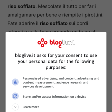
riso soffiato
. Mescolate il tutto per farli
amalgamare per bene e riempite i pirottini.
Fate aderire il
riso soffiato
sui bordi
laterali e sulla base creando un buco al
centro (praticamente dovete dare la forma
di un cestino). Metteteli in frigo per un’ora.
bloglive.it asks for your consent to use
Nel frattempo, preparate il ripieno.
your personal data for the following
purposes:
Personalised advertising and content, advertising and
content measurement, audience research and
services development
Store and/or access information on a device
Learn more