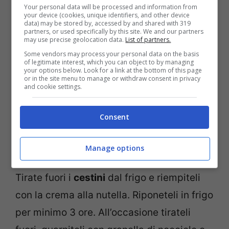
Your personal data will be processed and information from
your device (cookies, unique identifiers, and other device
data) may be stored by, accessed by and shared with 319
partners, or used specifically by this site. We and our partners
may use precise geolocation data.
List of partners.
Some vendors may process your personal data on the basis
Montate la panna con le fruste elettriche e
of legitimate interest, which you can object to by managing
your options below. Look for a link at the bottom of this page
lasciatela da parte. Ora
lavorate il
or in the site menu to manage or withdraw consent in privacy
and cookie settings.
mascarpone con lo zucchero a velo
e
sempre con la frusta.
Inserite la nutella
ed
Consent
appena si è amalgamata, posate le fruste
elettriche ed inserite la panna montata
Manage options
mescolando con una spatola da cucina.
Tirate fuori i
cestini
dal frigo e riempiteli
con la crema alla nutella. Riponeteli in frigo
per minimo 3 ore. All’occasione tirateli