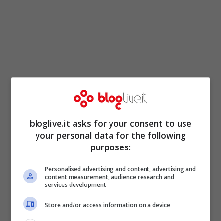
bloglive.it asks for your consent to use
your personal data for the following
purposes:
Per eseguire la
ricetta degli gnocchi al
gorgonzola
occorre iniziare con il lessare
Personalised advertising and content, advertising and
content measurement, audience research and
le
patate
. Una volta pronte, scolatele,
services development
lasciatele raffreddare completamente
Store and/or access information on a device
(consiglio di prepararle la mattina per la