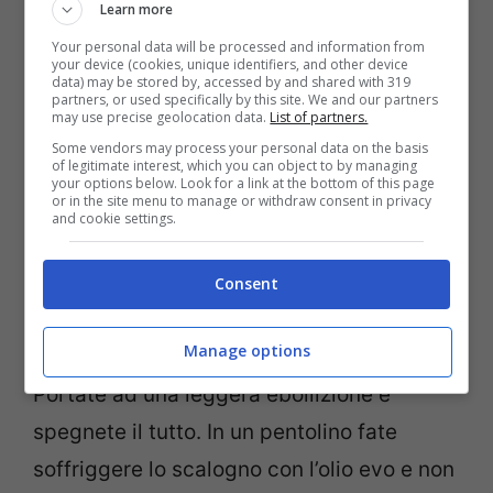
Learn more
sera) e sbucciatele. A questo punto
Your personal data will be processed and information from
procedete con la realizzazione dei vostri
your device (cookies, unique identifiers, and other device
data) may be stored by, accessed by and shared with 319
gnocchi di patate. Terminato con gli
partners, or used specifically by this site. We and our partners
may use precise geolocation data.
List of partners.
gnocchi, mettete una pentola con
Some vendors may process your personal data on the basis
of legitimate interest, which you can object to by managing
abbondante acqua salata per la loro
your options below. Look for a link at the bottom of this page
or in the site menu to manage or withdraw consent in privacy
cottura e portatela ad ebollizione. Nel
and cookie settings.
frattempo preparate il condimento. Fate
Consent
scaldare, in una pentola capiente, la panna
ed incorporate il
gorgonzola
.
Manage options
Portate ad una leggera ebollizione e
spegnete il tutto. In un pentolino fate
soffriggere lo scalogno con l’olio evo e non