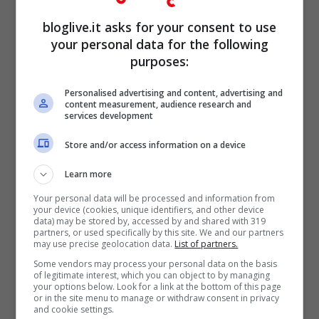
bloglive.it asks for your consent to use
your personal data for the following
purposes:
Personalised advertising and content, advertising and
content measurement, audience research and
services development
Store and/or access information on a device
Learn more
Your personal data will be processed and information from
your device (cookies, unique identifiers, and other device
data) may be stored by, accessed by and shared with 319
partners, or used specifically by this site. We and our partners
may use precise geolocation data.
List of partners.
Elezioni Referendum (Getty Images)
Some vendors may process your personal data on the basis
of legitimate interest, which you can object to by managing
your options below. Look for a link at the bottom of this page
or in the site menu to manage or withdraw consent in privacy
Elezioni particolari
, dicevamo, le prime con
and cookie settings.