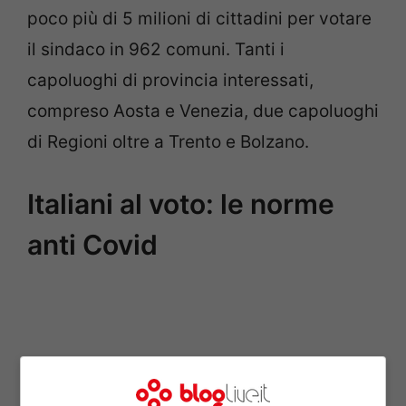
poco più di 5 milioni di cittadini per votare
il sindaco in 962 comuni. Tanti i
capoluoghi di provincia interessati,
compreso Aosta e Venezia, due capoluoghi
di Regioni oltre a Trento e Bolzano.
Italiani al voto: le norme
anti Covid