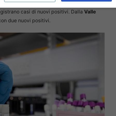
nelle grinfie del “mostro”, cioè del Covid-19. In
registrano casi di nuovi positivi. Dalla
Valle
on due nuovi positivi.