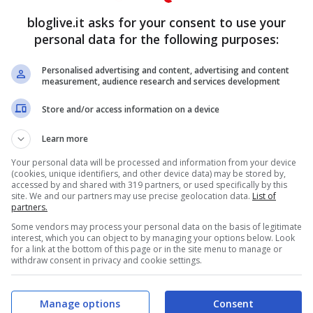
 più “immune” dal Covid-19.
bloglive.it asks for your consent to use your
personal data for the following purposes:
ia nuovamente “colpite” dal
Personalised advertising and content, advertising and content
measurement, audience research and services development
Store and/or access information on a device
Learn more
Your personal data will be processed and information from your device
(cookies, unique identifiers, and other device data) may be stored by,
accessed by and shared with 319 partners, or used specifically by this
site. We and our partners may use precise geolocation data.
List of
partners.
Some vendors may process your personal data on the basis of legitimate
interest, which you can object to by managing your options below. Look
for a link at the bottom of this page or in the site menu to manage or
withdraw consent in privacy and cookie settings.
Manage options
Consent