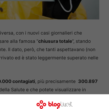
versa, con i nuovi casi giornalieri che
are alla famosa “
chiusura totale
“, stando
e. Il dato, però, che tanti aspettavano (non
arrivato ed è stato leggermente superato nelle
.000 contagiati
, più precisamente
300.897
 della Salute e che potete visualizzare in
attiva a questo collegamento
.
Un numero
mente le brutte sensazioni provate da inizio