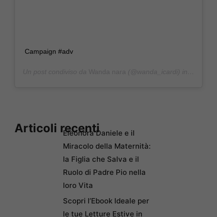
Campaign #adv
Un post condiviso da
Wanda nara
(@wanda_icardi) in data:
25 
Articoli recenti
Eleonora Daniele e il
Miracolo della Maternità:
la Figlia che Salva e il
Ruolo di Padre Pio nella
loro Vita
Scopri l’Ebook Ideale per
le tue Letture Estive in