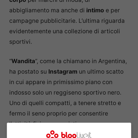
abbigliamento ma anche di
intimo
e per
campagne pubblicitarie. L’ultima riguarda
evidentemente una collezione di articoli
sportivi.
“
Wandita
“, come la chiamano in Argentina,
ha postato su
Instagram
un ultimo scatto
in cui appare in primissimo piano con
indosso solo un reggiseno sportivo nero.
Uno di quelli compatti, a tenere stretto e
fermo il seno proprio per consentire
l’attività fisica o agonistica.