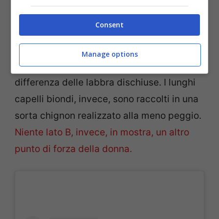
Seno in primo piano dicevamo, che
Consent
catalizza tutta l’attenzione volutamente; il
capo infatti è girato alla destra di Nara. Gli
Manage options
occhi sembrerebbero socchiusi, a
differenza delle labbra dischiuse. I lunghi
capelli biondi, invece, sono raccolti in una
sorta chignon realizzato alla meno peggio.
Niente lato B, invece, in mostra, un altro
punto di forza della donna.