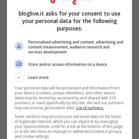
bloglive.it asks for your consent to use
your personal data for the following
purposes:
Personalised advertising and content, advertising and
content measurement, audience research and
services development
Store and/or access information on a device
Learn more
Una bella sfida di certo per l’indumento,
Your personal data will be processed and information from
your device (cookies, unique identifiers, and other device
considerata la taglia del
seno
della bella
data) may be stored by, accessed by and shared with 319
partners, or used specifically by this site. We and our partners
argentina. Ed infatti il
reggiseno
– ma può
may use precise geolocation data.
List of partners.
Some vendors may process your personal data on the basis
essere anche un mini top – contiene a
of legitimate interest, which you can object to by managing
your options below. Look for a link at the bottom of this page
fatica il
decollete
della modella.
or in the site menu to manage or withdraw consent in privacy
and cookie settings.