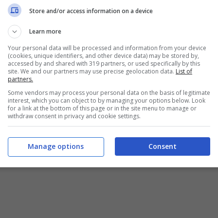
a a lavorare nel mondo dello spettacolo.
Store and/or access information on a device
so reality la genovese ha lavorato in radio, in
Learn more
lo deve ancora una volta alla
D’Urso
. La
Your personal data will be processed and information from your device
(cookies, unique identifiers, and other device data) may be stored by,
ona ed ora
Sabrina Garitta
è tornata a lavorare
accessed by and shared with 319 partners, or used specifically by this
site. We and our partners may use precise geolocation data.
List of
partners.
Some vendors may process your personal data on the basis of legitimate
interest, which you can object to by managing your options below. Look
for a link at the bottom of this page or in the site menu to manage or
withdraw consent in privacy and cookie settings.
Manage options
Consent