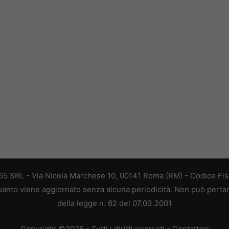
 365 SRL - Via Nicola Marchese 10, 00141 Roma (RM) - Codice Fisc
 quanto viene aggiornato senza alcuna periodicità. Non può perta
della legge n. 62 del 07.03.2001
Copyright ©2026 - Tutti i diritti riservati -
Contattaci