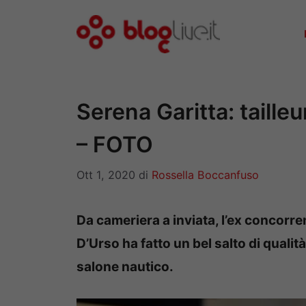
Vai
al
contenuto
Serena Garitta: tailleu
– FOTO
Ott 1, 2020
di
Rossella Boccanfuso
Da cameriera a inviata, l’ex concorre
D’Urso ha fatto un bel salto di qualit
salone nautico.