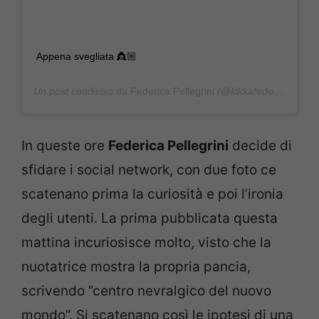
Appena svegliata 👸🏼
Un post condiviso da
Federica Pellegrini
(@kikkafede88) in data:
In queste ore
Federica Pellegrini
decide di
sfidare i social network, con due foto ce
scatenano prima la curiosità e poi l’ironia
degli utenti. La prima pubblicata questa
mattina incuriosisce molto, visto che la
nuotatrice mostra la propria pancia,
scrivendo ”centro nevralgico del nuovo
mondo”. Si scatenano così le ipotesi di una