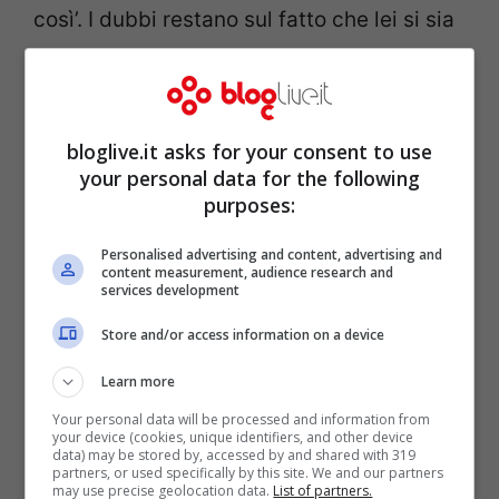
così’. I dubbi restano sul fatto che lei si sia
svegliata così, ma rimane la sua grande
bellezza, che qualora davvero fosse così
da appena sveglia, lascerebbe davvero
bloglive.it asks for your consent to use
tutti senza parole.
your personal data for the following
purposes:
Leggi anche >>>
Maria Grazia Cucinotta, il
Personalised advertising and content, advertising and
content measurement, audience research and
reggiseno non tiene più nulla: fuori tutto –
services development
FOTO
Store and/or access information on a device
Learn more
Your personal data will be processed and information from
your device (cookies, unique identifiers, and other device
data) may be stored by, accessed by and shared with 319
partners, or used specifically by this site. We and our partners
may use precise geolocation data.
List of partners.