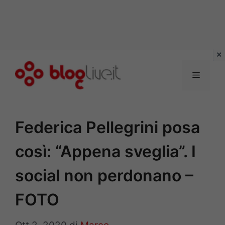
Vai
al
Menu
contenuto
Federica Pellegrini posa
così: “Appena sveglia”. I
social non perdonano –
FOTO