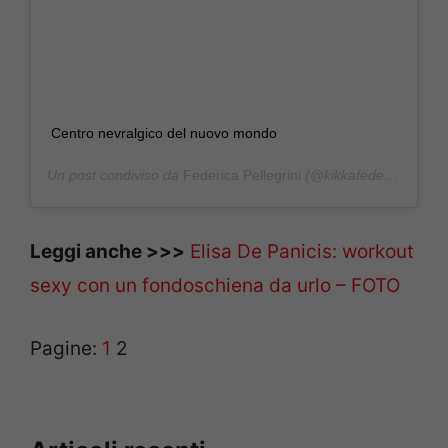
Centro nevralgico del nuovo mondo
Un post condiviso da
Federica Pellegrini
(@kikkafede88) in data:
Leggi anche >>>
Elisa De Panicis: workout
sexy con un fondoschiena da urlo – FOTO
Pagine:
1
2