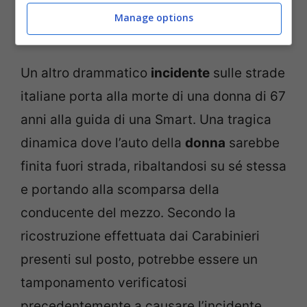
Manage options
Un altro drammatico
incidente
sulle strade
italiane porta alla morte di una donna di 67
anni alla guida di una Smart. Una tragica
dinamica dove l’auto della
donna
sarebbe
finita fuori strada, ribaltandosi su sé stessa
e portando alla scomparsa della
conducente del mezzo. Secondo la
ricostruzione effettuata dai Carabinieri
presenti sul posto, potrebbe essere un
tamponamento verificatosi
precedentemente a causare l’incidente