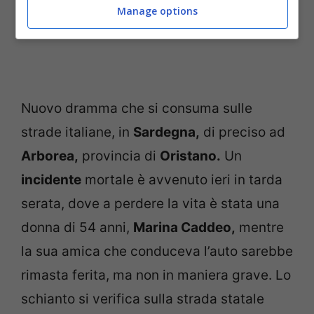
Manage options
Nuovo dramma che si consuma sulle
strade italiane, in
Sardegna,
di preciso ad
Arborea,
provincia di
Oristano.
Un
incidente
mortale è avvenuto ieri in tarda
serata, dove a perdere la vita è stata una
donna di 54 anni,
Marina Caddeo,
mentre
la sua amica che conduceva l’auto sarebbe
rimasta ferita, ma non in maniera grave. Lo
schianto si verifica sulla strada statale