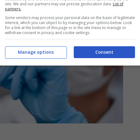
site. We and our partners may use precise geolocation data.
List of
partners.
Some vendors may process your personal data on the basis of legitimate
interest, which you can object to by managing your options below. Look
for a link at the bottom of this page or in the site menu to manage or
withdraw consent in privacy and cookie settings.
Manage options
Consent