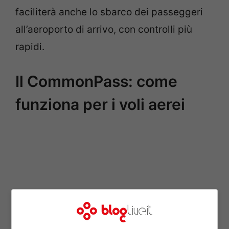
faciliterà anche lo sbarco dei passeggeri
all’aeroporto di arrivo, con controlli più
rapidi.
Il CommonPass: come
funziona per i voli aerei