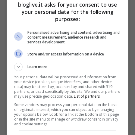
bloglive.it asks for your consent to use
your personal data for the following
purposes:
Personalised advertising and content, advertising and
content measurement, audience research and
services development
Store and/or access information on a device
Learn more
Your personal data will be processed and information from
your device (cookies, unique identifiers, and other device
data) may be stored by, accessed by and shared with 319
partners, or used specifically by this site. We and our partners
Aereo della United Airlines (Getty Images)
may use precise geolocation data.
List of partners.
Some vendors may process your personal data on the basis
of legitimate interest, which you can object to by managing
Al momento è testato dalla
United Airlines
your options below. Look for a link at the bottom of this page
or in the site menu to manage or withdraw consent in privacy
e dalla
Cathay Pacific Airways
tra voli
and cookie settings.
intercontinentali che agiscono su New