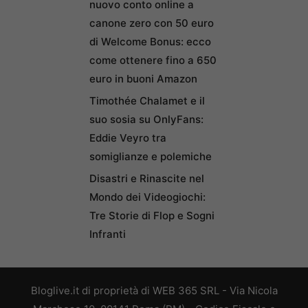
nuovo conto online a
canone zero con 50 euro
di Welcome Bonus: ecco
come ottenere fino a 650
euro in buoni Amazon
Timothée Chalamet e il
suo sosia su OnlyFans:
Eddie Veyro tra
somiglianze e polemiche
Disastri e Rinascite nel
Mondo dei Videogiochi:
Tre Storie di Flop e Sogni
Infranti
Bloglive.it di proprietà di WEB 365 SRL - Via Nicola