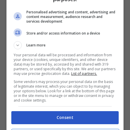
Personalised advertising and content, advertising and
content measurement, audience research and
services development
Store and/or access information on a device
Learn more
Your personal data will be processed and information from
your device (cookies, unique identifiers, and other device
data) may be stored by, accessed by and shared with 319
partners, or used specifically by this site. We and our partners
Tina Cipollari (Immagine da Instagram)
may use precise geolocation data.
List of partners.
Some vendors may process your personal data on the basis
of legitimate interest, which you can object to by managing
Una
Tina Cipollari
che decide di
your options below. Look for a link at the bottom of this page
or in the site menu to manage or withdraw consent in privacy
raccontarsi a 360 gradi, svelando lati di sé
and cookie settings.
stessa che in molti credevano non
Consent
potessero esistere. Infatti, nell’intervista a
‘FQ Magazine’, svela che la morte del