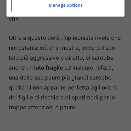
Manage options
padre è stato il più grande dolore della sua
vita.
Oltre a questo però, l’opinionista rivela che
nonostante ciò che mostra, ovvero il suo
lato più aggressivo e diretto, ci sarebbe
anche un
lato fragile
ed insicuro. Infatti,
una delle sue paure più grandi sarebbe
quella di non apparire perfetta agli occhi
dei figli e di rischiare di opprimerli per le
troppe attenzioni e paure.