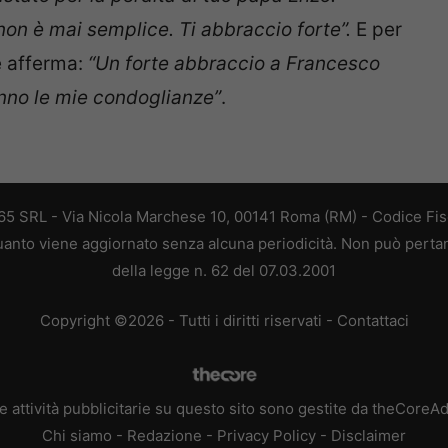
on è mai semplice. Ti abbraccio forte”.
E per
 afferma:
“Un forte abbraccio a Francesco
vanno le mie condoglianze”
.
 365 SRL - Via Nicola Marchese 10, 00141 Roma (RM) - Codice Fisc
 quanto viene aggiornato senza alcuna periodicità. Non può perta
della legge n. 62 del 07.03.2001
Copyright ©2026 - Tutti i diritti riservati -
Contattaci
e attività pubblicitarie su questo sito sono gestite da theCoreA
Chi siamo
-
Redazione
-
Privacy Policy
-
Disclaimer