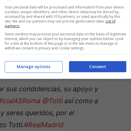
Your personal data will be processed and information from your device
(cookies, unique identifiers, and other device data) may be stored by,
accessed by and shared with 319 partners, or used specifically by this
site. We and our partners may use precise geolocation data.
List of
partners.
Some vendors may process your personal data on the basis of legitimate
interest, which you can object to by managing your options below. Look
for a link at the bottom of this page or in the site menu to manage or
withdraw consent in privacy and cookie settings.
Manage options
Consent
ar sus condolencias, su apoyo y
ficialASRoma
@Totti
así como a
 y seres queridos, por el
o Totti.
#RealMadrid