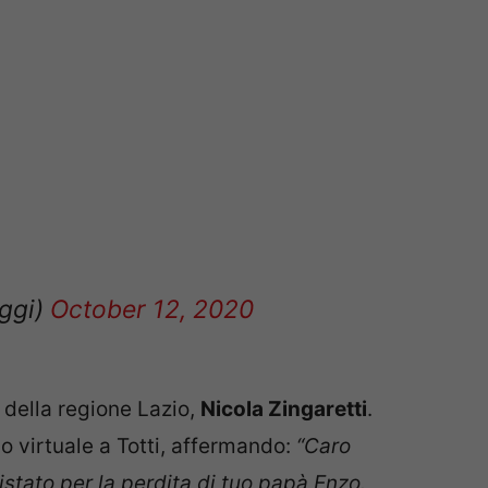
aggi)
October 12, 2020
 della regione Lazio,
Nicola Zingaretti
.
 virtuale a Totti, affermando:
“Caro
tato per la perdita di tuo papà Enzo.