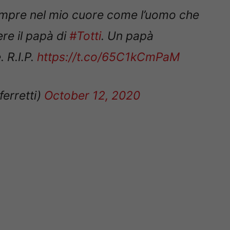
empre nel mio cuore come l’uomo che
ere il papà di
#Totti
. Un papà
. R.I.P.
https://t.co/65C1kCmPaM
erretti)
October 12, 2020