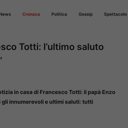
News
Cronaca
Politica
Gossip
Spettacolo
co Totti: l’ultimo saluto
”
otizia in casa di Francesco Totti: il papà Enzo
i innumerevoli e ultimi saluti: tutti