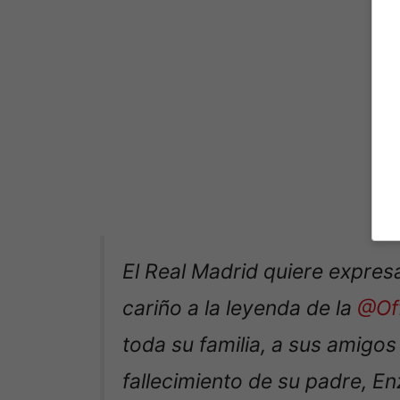
El Real Madrid quiere expres
cariño a la leyenda de la
@Of
toda su familia, a sus amigos
fallecimiento de su padre, Enz