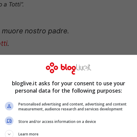
a Totti”.
o muore nostro padre.
tti
.
artolomei)
October 12, 2020
bloglive.it asks for your consent to use your
personal data for the following purposes:
 Francesco Totti: si fa
Personalised advertising and content, advertising and content
measurement, audience research and services development
a
Store and/or access information on a device
Learn more