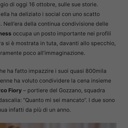
io di oggi 16 ottobre, sulle sue storie.
lla ha deliziato i social con uno scatto
. Nell’era della continua condivisione delle
tness
occupa un posto importante nei profili
ura si è mostrata in tuta, davanti allo specchio,
veramente poco all’immaginazione.
che ha fatto impazzire i suoi quasi 800mila
22enne ha voluto condividere la cena insieme
co Fiory
– portiere del Gozzano, squadra
idascalia: “Quanto mi sei mancato”. I due sono
nua infatti da più di un anno.