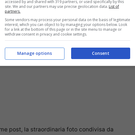
accessed by and shared with 319 partners, or used specifically by this
site. We and our partners may use precise geolocation data.
List of
partners.
Some vendors may process your personal data on the basis of legitimate
interest, which you can object to by managing your options below. Look
for a link at the bottom of this page or in the site menu to manage or
withdraw consent in privacy and cookie settings.
Manage options
Consent
e post, la straordinaria foto condivisa da