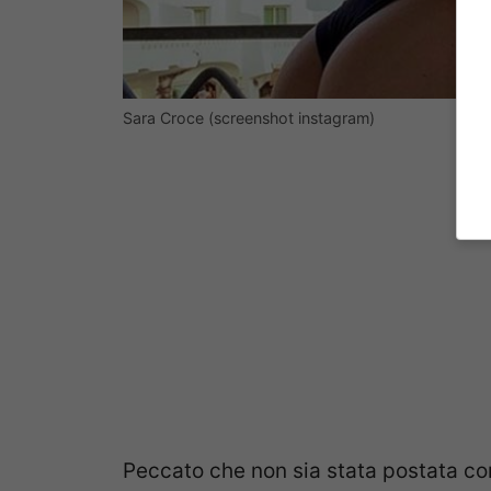
Sara Croce (screenshot instagram)
Peccato che non sia stata postata com