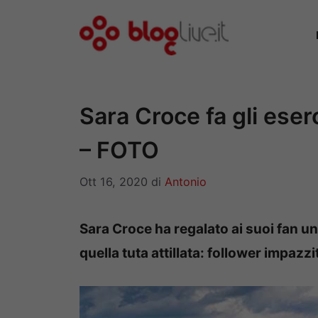
Vai
al
contenuto
Sara Croce fa gli eserc
– FOTO
Ott 16, 2020
di
Antonio
Sara Croce ha regalato ai suoi fan un
quella tuta attillata: follower impazzit